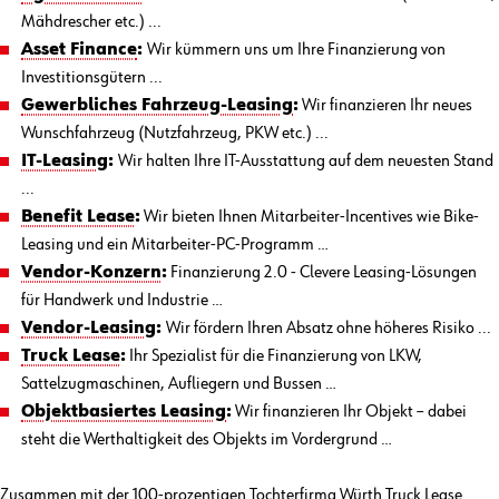
Mähdrescher etc.) ...
Asset Finance
:
Wir kümmern uns um Ihre Finanzierung von
Investitionsgütern ...
Gewerbliches Fahrzeug-Leasing
:
Wir finanzieren Ihr neues
Wunschfahrzeug (Nutzfahrzeug, PKW etc.) ...
IT-Leasing
:
Wir halten Ihre IT-Ausstattung auf dem neuesten Stand
...
Benefit Lease
:
Wir bieten Ihnen Mitarbeiter-Incentives wie Bike-
Leasing und ein Mitarbeiter-PC-Programm …
Vendor-Konzern
:
Finanzierung 2.0 - Clevere Leasing-Lösungen
für Handwerk und Industrie …
Vendor-Leasing
:
Wir fördern Ihren Absatz ohne höheres Risiko ...
Truck Lease
:
Ihr Spezialist für die Finanzierung von LKW,
Sattelzugmaschinen, Aufliegern und Bussen …
Objektbasiertes Leasing
:
Wir finanzieren Ihr Objekt – dabei
steht die Werthaltigkeit des Objekts im Vordergrund …
Zusammen mit der 100-prozentigen Tochterfirma Würth Truck Lease