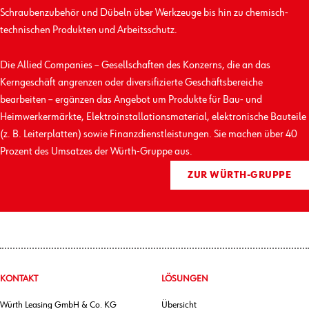
Schrauben­zubehör und Dübeln über Werkzeuge bis hin zu chemisch-
technischen Produkten und Arbeits­schutz.
Die Allied Companies – Gesellschaften des Konzerns, die an das
Kerngeschäft angrenzen oder diversifizierte Geschäfts­bereiche
bearbeiten – ergänzen das Angebot um Produkte für Bau- und
Heimwerkermärkte, Elektro­installations­material, elektronische Bauteile
(z. B. Leiterplatten) sowie Finanz­dienst­leistungen. Sie machen über 40
Prozent des Umsatzes der Würth-Gruppe aus.
ZUR WÜRTH-GRUPPE
KONTAKT
LÖSUNGEN
Würth Leasing GmbH & Co. KG
Übersicht