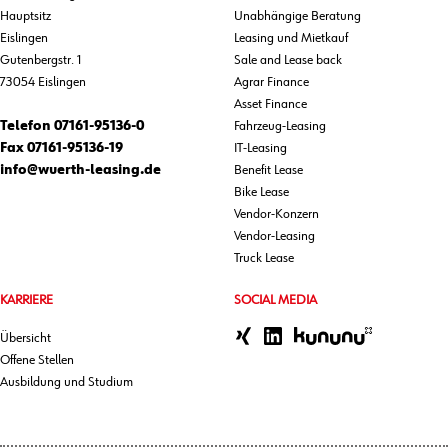
Hauptsitz
Unabhängige Beratung
Eislingen
Leasing und Mietkauf
Gutenbergstr. 1
Sale and Lease back
73054 Eislingen
Agrar Finance
Asset Finance
Telefon
07161-95136-0
Fahrzeug-Leasing
Fax
07161-95136-19
IT-Leasing
info@wuerth-leasing.de
Benefit Lease
Bike Lease
Vendor-Konzern
Vendor-Leasing
Truck Lease
KARRIERE
SOCIAL MEDIA
Übersicht
Offene Stellen
Ausbildung und Studium