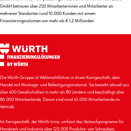
GmbH betreuen über 250 Mitarbeiterinnen und Mitarbeiter an
mehreren Standorten rund 10.000 Kunden mit einem
Finanzierungsvolumen von mehr als € 1,2 Milliarden.
FINANZIERUNGS­LÖSUNGEN
BY WÜRTH
Die Würth-Gruppe ist Weltmarktführer in ihrem Kerngeschäft, dem
Handel mit Montage- und Befestigungs­material. Sie besteht aktuell aus
über 400 Gesellschaften in mehr als 80 Ländern und beschäftigt über
86.000 Mitarbeitende. Davon sind rund 45.000 Mitarbeitende im
Vertrieb.
Im Kerngeschäft, der Würth-Linie, umfasst das Verkaufs­programm für
Handwerk und Industrie über 125.000 Produkte: von Schrauben,