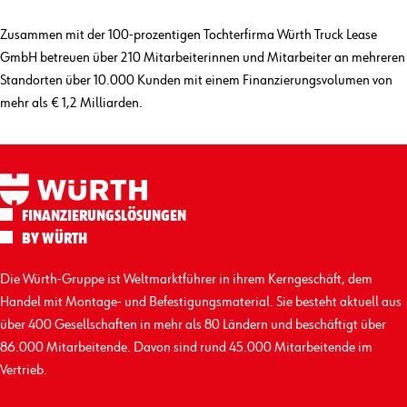
Zusammen mit der 100-prozentigen Tochterfirma Würth Truck Lease
GmbH betreuen über 210 Mitarbeiterinnen und Mitarbeiter an mehreren
Standorten über 10.000 Kunden mit einem Finanzierungs­volumen von
mehr als € 1,2 Milliarden.
FINANZIERUNGS­LÖSUNGEN
BY WÜRTH
Die Würth-Gruppe ist Weltmarktführer in ihrem Kerngeschäft, dem
Handel mit Montage- und Befestigungs­material. Sie besteht aktuell aus
über 400 Gesellschaften in mehr als 80 Ländern und beschäftigt über
86.000 Mitarbeitende. Davon sind rund 45.000 Mitarbeitende im
Vertrieb.