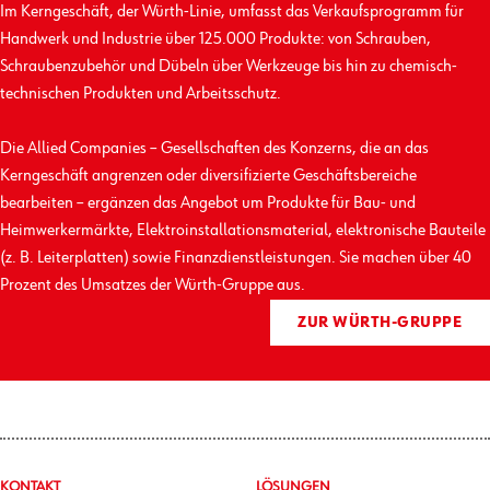
Im Kerngeschäft, der Würth-Linie, umfasst das Verkaufs­programm für
Handwerk und Industrie über 125.000 Produkte: von Schrauben,
Schrauben­zubehör und Dübeln über Werkzeuge bis hin zu chemisch-
technischen Produkten und Arbeits­schutz.
Die Allied Companies – Gesellschaften des Konzerns, die an das
Kerngeschäft angrenzen oder diversifizierte Geschäfts­bereiche
bearbeiten – ergänzen das Angebot um Produkte für Bau- und
Heimwerkermärkte, Elektro­installations­material, elektronische Bauteile
(z. B. Leiterplatten) sowie Finanz­dienst­leistungen. Sie machen über 40
Prozent des Umsatzes der Würth-Gruppe aus.
ZUR WÜRTH-GRUPPE
KONTAKT
LÖSUNGEN