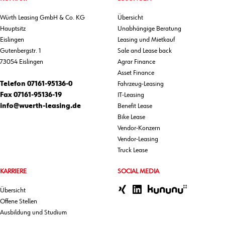
Würth Leasing GmbH & Co. KG
Übersicht
Hauptsitz
Unabhängige Beratung
Eislingen
Leasing und Mietkauf
Gutenbergstr. 1
Sale and Lease back
73054 Eislingen
Agrar Finance
Asset Finance
Telefon
07161-95136-0
Fahrzeug-Leasing
Fax
07161-95136-19
IT-Leasing
info@wuerth-leasing.de
Benefit Lease
Bike Lease
Vendor-Konzern
Vendor-Leasing
Truck Lease
KARRIERE
SOCIAL MEDIA
Übersicht
Offene Stellen
Ausbildung und Studium