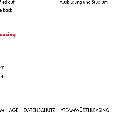
ietkauf
Ausbildung und Studium
e back
e
easing
ern
ng
UM
AGB
DATENSCHUTZ
#TEAMWÜRTHLEASING