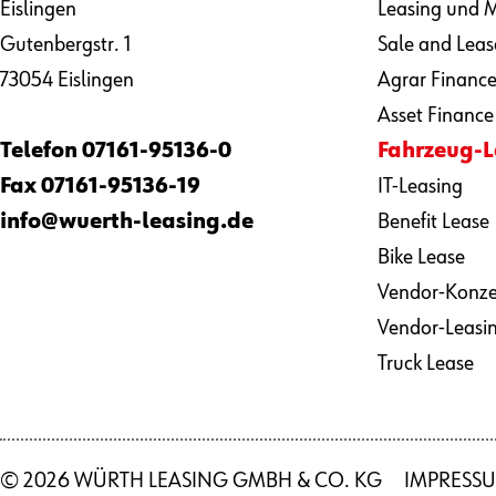
Eislingen
Leasing und M
Gutenbergstr. 1
Sale and Leas
73054 Eislingen
Agrar Financ
Asset Finance
Telefon
07161-95136-0
Fahrzeug-L
Fax
07161-95136-19
IT-Leasing
info@wuerth-leasing.de
Benefit Lease
Bike Lease
Vendor-Konz
Vendor-Leasi
Truck Lease
© 2026 WÜRTH LEASING GMBH & CO. KG
IMPRESS