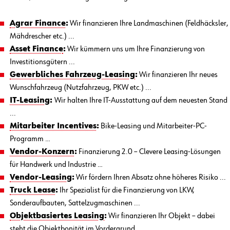
Agrar Finance
:
Wir finanzieren Ihre Landmaschinen (Feldhäcksler,
Mähdrescher etc.) ...
Asset Finance
:
Wir kümmern uns um Ihre Finanzierung von
Investitionsgütern ...
Gewerbliches Fahrzeug-Leasing
:
Wir finanzieren Ihr neues
Wunschfahrzeug (Nutzfahrzeug, PKW etc.) ...
IT-Leasing
:
Wir halten Ihre IT-Ausstattung auf dem neuesten Stand
...
Mitarbeiter Incentives
:
Bike-Leasing und Mitarbeiter-PC-
Programm …
Vendor-Konzern
:
Finanzierung 2.0 – Clevere Leasing-Lösungen
für Handwerk und Industrie …
Vendor-Leasing
:
Wir fördern Ihren Absatz ohne höheres Risiko ...
Truck Lease
:
Ihr Spezialist für die Finanzierung von LKW,
Sonderaufbauten, Sattelzugmaschinen ...
Objektbasiertes Leasing
:
Wir finanzieren Ihr Objekt – dabei
steht die Objektbonität im Vordergrund ...