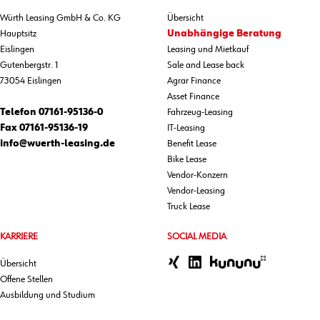
Würth Leasing GmbH & Co. KG
Übersicht
Hauptsitz
Unabhängige Beratung
Eislingen
Leasing und Mietkauf
Gutenbergstr. 1
Sale and Lease back
73054 Eislingen
Agrar Finance
Asset Finance
Telefon
07161-95136-0
Fahrzeug-Leasing
Fax
07161-95136-19
IT-Leasing
info@wuerth-leasing.de
Benefit Lease
Bike Lease
Vendor-Konzern
Vendor-Leasing
Truck Lease
KARRIERE
SOCIAL MEDIA
Übersicht
Offene Stellen
Ausbildung und Studium