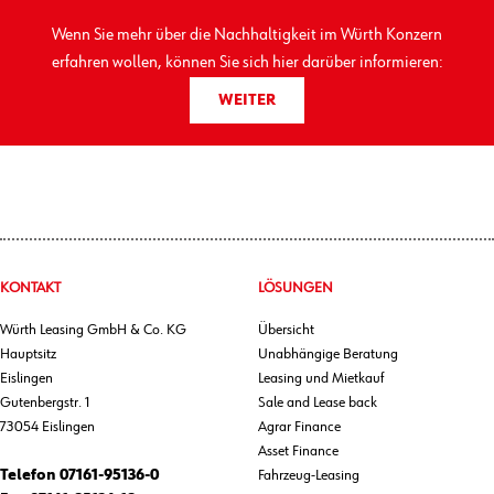
Wenn Sie mehr über die Nachhaltigkeit im Würth Konzern
erfahren wollen, können Sie sich hier darüber informieren:
WEITER
KONTAKT
LÖSUNGEN
Würth Leasing GmbH & Co. KG
Übersicht
Hauptsitz
Unabhängige Beratung
Eislingen
Leasing und Mietkauf
Gutenbergstr. 1
Sale and Lease back
73054 Eislingen
Agrar Finance
Asset Finance
Telefon
07161-95136-0
Fahrzeug-Leasing