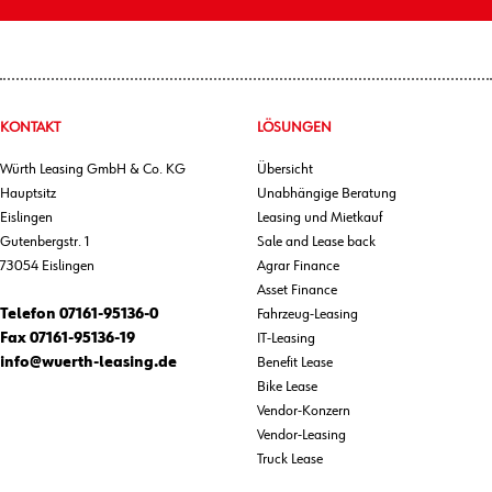
KONTAKT
LÖSUNGEN
Würth Leasing GmbH & Co. KG
Übersicht
Hauptsitz
Unabhängige Beratung
Eislingen
Leasing und Mietkauf
Gutenbergstr. 1
Sale and Lease back
73054 Eislingen
Agrar Finance
Asset Finance
Telefon
07161-95136-0
Fahrzeug-Leasing
Fax
07161-95136-19
IT-Leasing
info@wuerth-leasing.de
Benefit Lease
Bike Lease
Vendor-Konzern
Vendor-Leasing
Truck Lease