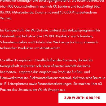
Handel mit Montage- und Befestigungs­material. Sie besteht aktuell aus
über 400 Gesellschaften in mehr als 80 Ländern und beschäftigt über
86.000 Mitarbeitende. Davon sind rund 45.000 Mitarbeitende im
Vertrieb.
Im Kerngeschäft, der Würth-Linie, umfasst das Verkaufs­programm für
Handwerk und Industrie über 125.000 Produkte: von Schrauben,
Schrauben­zubehör und Dübeln über Werkzeuge bis hin zu chemisch-
technischen Produkten und Arbeits­schutz.
Die Allied Companies – Gesellschaften des Konzerns, die an das
Kerngeschäft angrenzen oder diversifizierte Geschäfts­bereiche
bearbeiten – ergänzen das Angebot um Produkte für Bau- und
Heimwerkermärkte, Elektro­installations­material, elektronische Bauteile
(z. B. Leiterplatten) sowie Finanz­dienst­leistungen. Sie machen über 40
Prozent des Umsatzes der Würth-Gruppe aus.
ZUR WÜRTH-GRUPPE