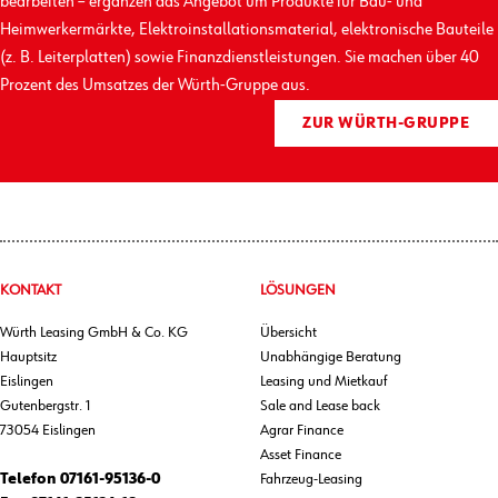
bearbeiten – ergänzen das Angebot um Produkte für Bau- und
Heimwerkermärkte, Elektro­installations­material, elektronische Bauteile
(z. B. Leiterplatten) sowie Finanz­dienst­leistungen. Sie machen über 40
Prozent des Umsatzes der Würth-Gruppe aus.
ZUR WÜRTH-GRUPPE
KONTAKT
LÖSUNGEN
Würth Leasing GmbH & Co. KG
Übersicht
Hauptsitz
Unabhängige Beratung
Eislingen
Leasing und Mietkauf
Gutenbergstr. 1
Sale and Lease back
73054 Eislingen
Agrar Finance
Asset Finance
Telefon
07161-95136-0
Fahrzeug-Leasing