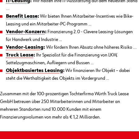
IT-Leasing
:
Wir halten Ihre IT-Ausstattung auf dem neuesten Stand
...
Benefit Lease
:
Wir bieten Ihnen Mitarbeiter-Incentives wie Bike-
Leasing und ein Mitarbeiter-PC-Programm …
Vendor-Konzern
:
Finanzierung 2.0 - Clevere Leasing-Lösungen
für Handwerk und Industrie …
Vendor-Leasing
:
Wir fördern Ihren Absatz ohne höheres Risiko ...
Truck Lease
:
Ihr Spezialist für die Finanzierung von LKW,
Sattelzugmaschinen, Aufliegern und Bussen …
Objektbasiertes Leasing
:
Wir finanzieren Ihr Objekt – dabei
steht die Werthaltigkeit des Objekts im Vordergrund …
Zusammen mit der 100-prozentigen Tochterfirma Würth Truck Lease
GmbH betreuen über 250 Mitarbeiterinnen und Mitarbeiter an
mehreren Standorten rund 10.000 Kunden mit einem
Finanzierungsvolumen von mehr als € 1,2 Milliarden.