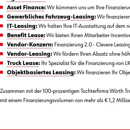
Asset Finance
:
Wir kümmern uns um Ihre Finanzierung
Gewerbliches Fahrzeug-Leasing
:
Wir finanziere
IT-Leasing
:
Wir halten Ihre IT-Ausstattung auf dem n
Benefit Lease
:
Wir bieten Ihnen Mitarbeiter-Incenti
Vendor-Konzern
:
Finanzierung 2.0 - Clevere Leasin
Vendor-Leasing
:
Wir fördern Ihren Absatz ohne höhe
Truck Lease
:
Ihr Spezialist für die Finanzierung von
Objektbasiertes Leasing
:
Wir finanzieren Ihr Obje
Zusammen mit der 100-prozentigen Tochterfirma Würth Tr
mit einem Finanzierungsvolumen von mehr als € 1,2 Millia