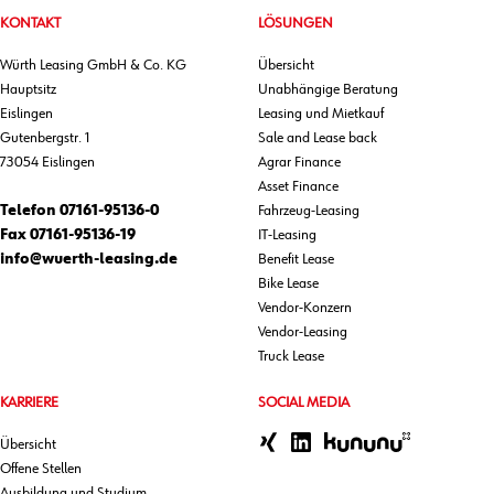
KONTAKT
LÖSUNGEN
Würth Leasing GmbH & Co. KG
Übersicht
Hauptsitz
Unabhängige Beratung
Eislingen
Leasing und Mietkauf
Gutenbergstr. 1
Sale and Lease back
73054 Eislingen
Agrar Finance
Asset Finance
Telefon
07161-95136-0
Fahrzeug-Leasing
Fax
07161-95136-19
IT-Leasing
info@wuerth-leasing.de
Benefit Lease
Bike Lease
Vendor-Konzern
Vendor-Leasing
Truck Lease
KARRIERE
SOCIAL MEDIA
Übersicht
Offene Stellen
Ausbildung und Studium