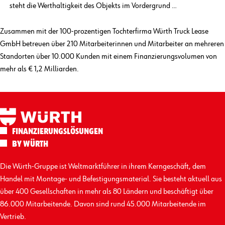
steht die Werthaltigkeit des Objekts im Vordergrund …
Zusammen mit der 100-prozentigen Tochterfirma Würth Truck Lease
GmbH betreuen über 210 Mitarbeiterinnen und Mitarbeiter an mehreren
Standorten über 10.000 Kunden mit einem Finanzierungs­volumen von
mehr als € 1,2 Milliarden.
FINANZIERUNGS­LÖSUNGEN
BY WÜRTH
Die Würth-Gruppe ist Weltmarktführer in ihrem Kerngeschäft, dem
Handel mit Montage- und Befestigungs­material. Sie besteht aktuell aus
über 400 Gesellschaften in mehr als 80 Ländern und beschäftigt über
86.000 Mitarbeitende. Davon sind rund 45.000 Mitarbeitende im
Vertrieb.