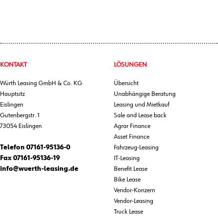
KONTAKT
LÖSUNGEN
Würth Leasing GmbH & Co. KG
Übersicht
Hauptsitz
Unabhängige Beratung
Eislingen
Leasing und Mietkauf
Gutenbergstr. 1
Sale and Lease back
73054 Eislingen
Agrar Finance
Asset Finance
Telefon
07161-95136-0
Fahrzeug-Leasing
Fax
07161-95136-19
IT-Leasing
info@wuerth-leasing.de
Benefit Lease
Bike Lease
Vendor-Konzern
Vendor-Leasing
Truck Lease